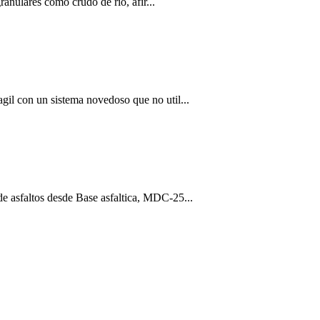
ranulares como crudo de rio, afir...
agil con un sistema novedoso que no util...
 de asfaltos desde Base asfaltica, MDC-25...