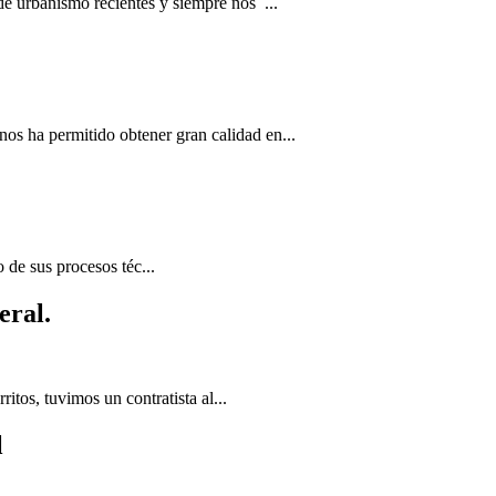
e urbanismo recientes y siempre nos ...
nos ha permitido obtener gran calidad en...
de sus procesos téc...
eral.
itos, tuvimos un contratista al...
l